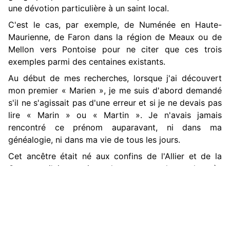
une dévotion particulière à un saint local.
C'est le cas, par exemple, de Numénée en Haute-
Maurienne, de Faron dans la région de Meaux ou de
Mellon vers Pontoise pour ne citer que ces trois
exemples parmi des centaines existants.
Au début de mes recherches, lorsque j'ai découvert
mon premier « Marien », je me suis d'abord demandé
s'il ne s'agissait pas d'une erreur et si je ne devais pas
lire « Marin » ou « Martin ». Je n'avais jamais
rencontré ce prénom auparavant, ni dans ma
généalogie, ni dans ma vie de tous les jours.
Cet ancêtre était né aux confins de l'Allier et de la
Creuse et j'ai compris quelques temps plus tard, après
des recherches « de terrain », que l'ermite saint Marien
avait vécu ici, sur un promontoire rocheux, et que son
souvenir donnait lieu à un pèlerinage très populaire.
Voyez cette photo prise il y a 110 ans : ombrelles des