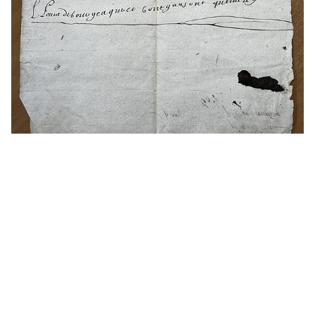
La première ligne se décrypte phonétiquement :
« Louis Debourges qui et bon garsont qui menge bien
la sope a lonioun », ainsi, vous l’avez compris Louis
Debourges est un bon garçon qui mange bien la soupe
▲
à l’oignon » !
La deuxième ligne, d’une écriture différente, comporte
moins de fautes mais n’en est pas exempte non plus :
« Louis Debourges qui est bon garson quant il dor ».