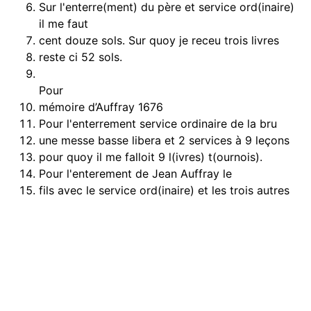
Sur l'enterre(ment) du père et service ord(inaire)
il me faut
cent douze sols. Sur quoy je receu trois livres
reste ci 52 sols.
Pour
mémoire d’Auffray 1676
Pour l'enterrement service ordinaire de la bru
une messe basse libera et 2 services à 9 leçons
pour quoy il me falloit 9 l(ivres) t(ournois).
Pour l'enterement de Jean Auffray le
fils avec le service ord(inaire) et les trois autres
services Ensuite pour quoy il m'apart(i)ent
dix livres 10 l(ivres) t(ournois) de sorte que les
cinquante
sols qui me rest(ent) du père, les 9 l(ivres)
t(ournois) de
la mère, font unze dix sols et les
dix livres du fils font en toutes les sommes